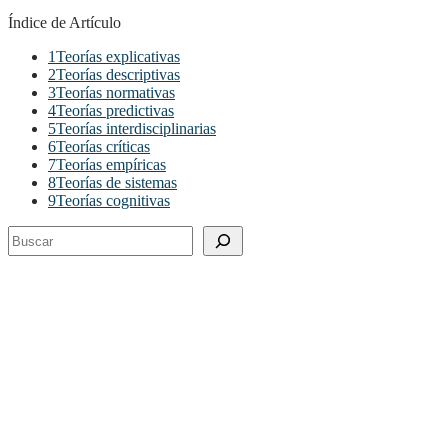
Índice de Artículo
1
Teorías explicativas
2
Teorías descriptivas
3
Teorías normativas
4
Teorías predictivas
5
Teorías interdisciplinarias
6
Teorías críticas
7
Teorías empíricas
8
Teorías de sistemas
9
Teorías cognitivas
Buscar