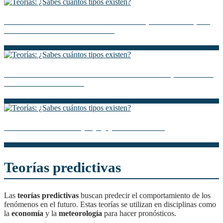
Descubre la Teoría Personalista: Una Perspectiva Única para
Entender la Naturaleza Humana
La Teoría Atómica de Aristóteles: Descubre su Importancia en
la Historia de la Ciencia
Diferencia entre teoría y ley: ¿Qué debes saber?
Teorías predictivas
Las
teorías predictivas
buscan predecir el comportamiento de los
fenómenos en el futuro. Estas teorías se utilizan en disciplinas como
la
economía
y la
meteorología
para hacer pronósticos.