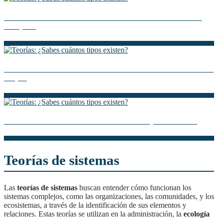
Descubre la Teoría Freudiana de la Personalidad: Una Guía
Completa
Descubre la Teoría de Erick Erickson: Desarrollo Psicosocial en
Etapas
Descubre la Teoría de la Personalidad de Raymond Cattell
Teorías de sistemas
Las
teorías de sistemas
buscan entender cómo funcionan los
sistemas complejos, como las organizaciones, las comunidades, y los
ecosistemas, a través de la identificación de sus elementos y
relaciones. Estas teorías se utilizan en la administración, la
ecología