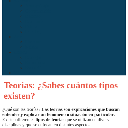
Sociedad
Antropología
Comunicación
Derecho
Economía
Política
Psicología
Arte
Literatura
Música
Ciencia
Ecología
Enfermería
Evolución
Misceláneo
Teorías: ¿Sabes cuántos tipos
existen?
¿Qué son las teorías?
Las teorías son explicaciones que buscan
entender y explicar un fenómeno o situación en particular
.
Existen diferentes
tipos de teorías
que se utilizan en diversas
disciplinas y que se enfocan en distintos aspectos.