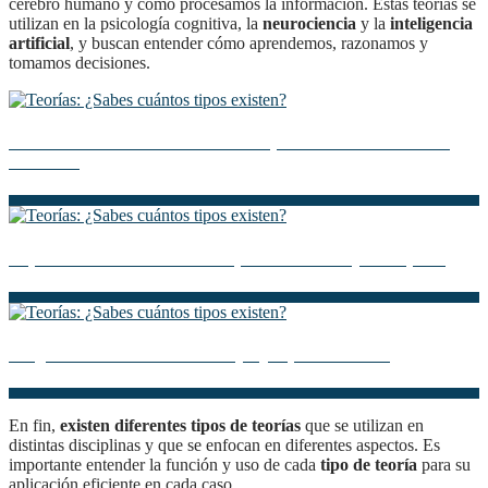
cerebro humano y cómo procesamos la información. Estas teorías se
utilizan en la psicología cognitiva, la
neurociencia
y la
inteligencia
artificial
, y buscan entender cómo aprendemos, razonamos y
tomamos decisiones.
Descubre la Teoría Escolar: Claves para entender el sistema
educativo
Explorando la Teoría de la Arquitectura: Ensayo Perspicaz
Programación Motora: Teoría y Ejemplos Prácticos
En fin,
existen diferentes tipos de teorías
que se utilizan en
distintas disciplinas y que se enfocan en diferentes aspectos. Es
importante entender la función y uso de cada
tipo de teoría
para su
aplicación eficiente en cada caso.