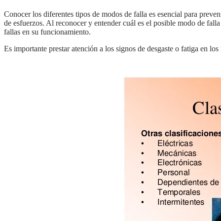
Conocer los diferentes tipos de modos de falla es esencial para prevenir y solucionar problemas en maquinarias, estructuras y otros objetos que pueden ser sometidos a diferentes tipos
de esfuerzos. Al reconocer y entender cuál es el posible modo de falla
fallas en su funcionamiento.
Es importante prestar atención a los signos de desgaste o fatiga en lo