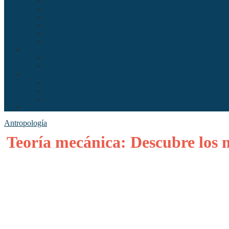
Antropología
Comunicación
Derecho
Economía
Política
Psicología
Arte
Literatura
Música
Ciencia
Ecología
Enfermería
Evolución
Misceláneo
Antropología
Teoría mecánica: Descubre los 