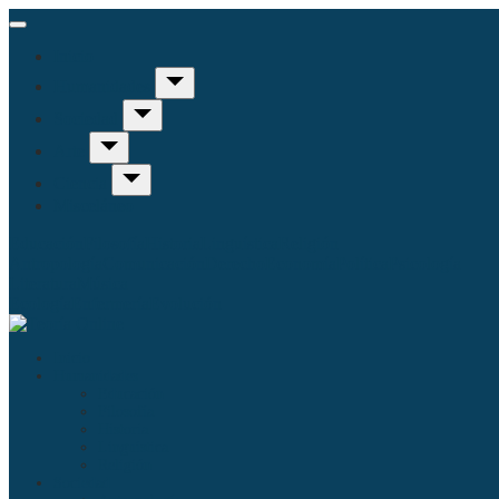
Inicio
Humanidades
Sociedad
Arte
Ciencia
Misceláneo
Educación
Filosofía
Historia
Linguística
Religión
Antropología
Comunicación
Derecho
Economía
Política
Psicología
Literatura
Música
Ecología
Enfermería
Evolución
Inicio
Humanidades
Educación
Filosofía
Historia
Linguística
Religión
Sociedad