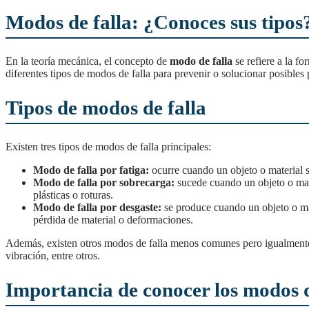
Modos de falla: ¿Conoces sus tipos
En la teoría mecánica, el concepto de
modo de falla
se refiere a la f
diferentes tipos de modos de falla para prevenir o solucionar posibles 
Tipos de modos de falla
Existen tres tipos de modos de falla principales:
Modo de falla por fatiga:
ocurre cuando un objeto o material s
Modo de falla por sobrecarga:
sucede cuando un objeto o mate
plásticas o roturas.
Modo de falla por desgaste:
se produce cuando un objeto o mat
pérdida de material o deformaciones.
Además, existen otros modos de falla menos comunes pero igualmente importantes, como el modo de falla por corrosión, el modo de falla por temperatura, el modo de falla por
vibración, entre otros.
Importancia de conocer los modos d