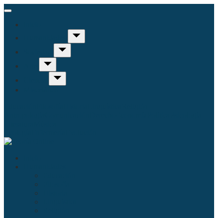
Inicio
Humanidades
Sociedad
Arte
Ciencia
Misceláneo
Educación
Filosofía
Historia
Linguística
Religión
Antropología
Comunicación
Derecho
Economía
Política
Psicología
Literatura
Música
Ecología
Enfermería
Evolución
Inicio
Humanidades
Educación
Filosofía
Historia
Linguística
Religión