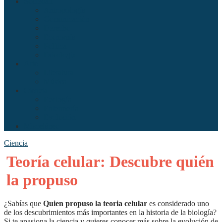
Sociedad
Antropología
Comunicación
Derecho
Economía
Política
Psicología
Arte
Literatura
Música
Ciencia
Ecología
Enfermería
Evolución
Misceláneo
Ciencia
Teoría celular: Descubre quién
la propuso
¿Sabías que
Quien propuso la teoria celular
es considerado uno
de los descubrimientos más importantes en la historia de la biología?
Si te apasiona la ciencia y quieres conocer más sobre la evolución de