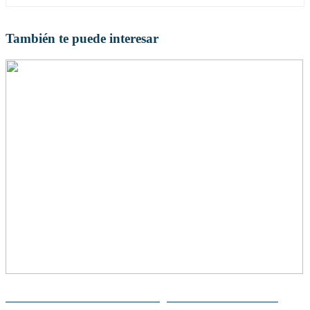
También te puede interesar
La teoría de la evolución de Georges Cuvier: Descubre sus
aportes clave