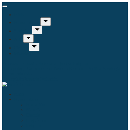
Inicio
Humanidades
Sociedad
Arte
Ciencia
Misceláneo
Educación
Filosofía
Historia
Linguística
Religión
Antropología
Comunicación
Derecho
Economía
Política
Psicología
Literatura
Música
Ecología
Enfermería
Evolución
Inicio
Humanidades
Educación
Filosofía
Historia
Linguística
Religión