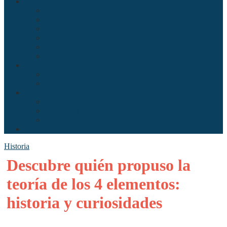
Sociedad
Antropología
Comunicación
Derecho
Economía
Política
Psicología
Arte
Literatura
Música
Ciencia
Ecología
Enfermería
Evolución
Misceláneo
Historia
Descubre quién propuso la
teoría de los 4 elementos:
historia y curiosidades