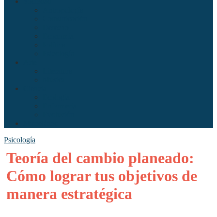
Sociedad
Antropología
Comunicación
Derecho
Economía
Política
Psicología
Arte
Literatura
Música
Ciencia
Ecología
Enfermería
Evolución
Misceláneo
Psicología
Teoría del cambio planeado:
Cómo lograr tus objetivos de
manera estratégica