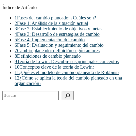
Índice de Artículo
1
Fases del cambio planeado: ¿Cuáles son?
2
Fase 1: Análisis de la situación actual
3
Fase 2: Establecimiento de objetivos y metas
4
Fase 3: Desarrollo de estrategias de cambio
5
Fase 4: Implementación del cambio
6
Fase 5: Evaluación y seguimiento del cambio
7
Cambio planeado: definición según autores
8
Definiciones de cambio planeado
9
Teoría de Lewin: Descubre sus principales conceptos
10
Conceptos clave de la teoría de Lewin:
11
¿Qué es el modelo de cambio planeado de Robbins?
12
¿Cómo se aplica la teoría del cambio planeado en una
organización?
Buscar