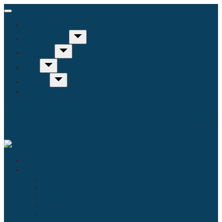
Inicio
Humanidades
Sociedad
Arte
Ciencia
Misceláneo
Educación
Filosofía
Historia
Linguística
Religión
Antropología
Comunicación
Derecho
Economía
Política
Psicología
Literatura
Música
Ecología
Enfermería
Evolución
Inicio
Humanidades
Educación
Filosofía
Historia
Linguística
Religión