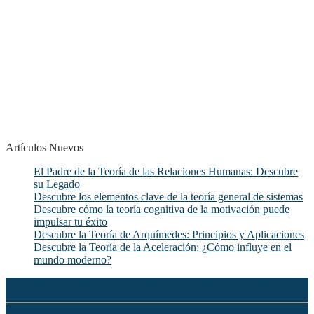
Artículos Nuevos
El Padre de la Teoría de las Relaciones Humanas: Descubre
su Legado
Descubre los elementos clave de la teoría general de sistemas
Descubre cómo la teoría cognitiva de la motivación puede
impulsar tu éxito
Descubre la Teoría de Arquímedes: Principios y Aplicaciones
Descubre la Teoría de la Aceleración: ¿Cómo influye en el
mundo moderno?
◆
Política de privacidad
◆
Política de Cookies
◆
Aviso legal
◆