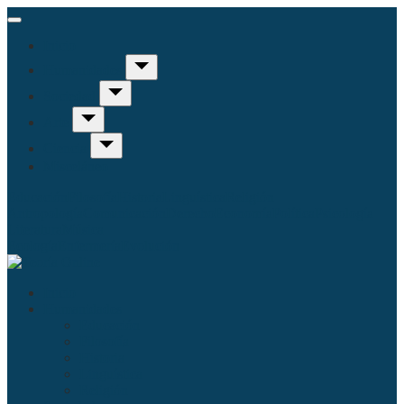
Inicio
Humanidades
Sociedad
Arte
Ciencia
Misceláneo
Educación
Filosofía
Historia
Linguística
Religión
Antropología
Comunicación
Derecho
Economía
Política
Psicología
Literatura
Música
Ecología
Enfermería
Evolución
Inicio
Humanidades
Educación
Filosofía
Historia
Linguística
Religión