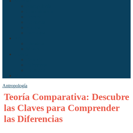
Sociedad
Antropología
Comunicación
Derecho
Economía
Política
Psicología
Arte
Literatura
Música
Ciencia
Ecología
Enfermería
Evolución
Misceláneo
Antropología
Teoría Comparativa: Descubre
las Claves para Comprender
las Diferencias