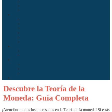
Historia
Linguística
Religión
Sociedad
Antropología
Comunicación
Derecho
Economía
Política
Psicología
Arte
Literatura
Música
Ciencia
Ecología
Enfermería
Evolución
Misceláneo
Descubre la Teoría de la
Moneda: Guía Completa
¡Atención a todos los interesados en la Teoria de la moneda! Si estás