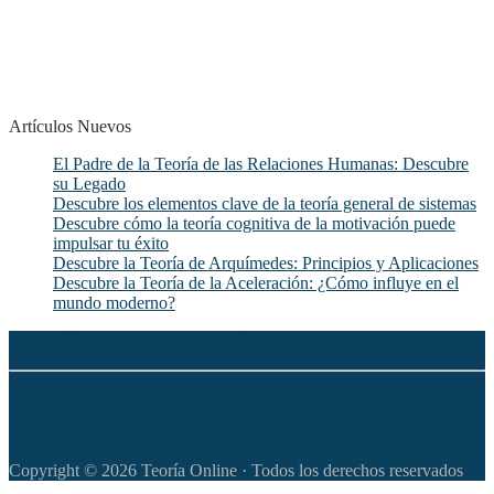
Artículos Nuevos
El Padre de la Teoría de las Relaciones Humanas: Descubre
su Legado
Descubre los elementos clave de la teoría general de sistemas
Descubre cómo la teoría cognitiva de la motivación puede
impulsar tu éxito
Descubre la Teoría de Arquímedes: Principios y Aplicaciones
Descubre la Teoría de la Aceleración: ¿Cómo influye en el
mundo moderno?
◆
Política de privacidad
◆
Política de Cookies
◆
Aviso legal
◆
Apoya este sitio web con tu donación
Copyright © 2026 Teoría Online · Todos los derechos reservados