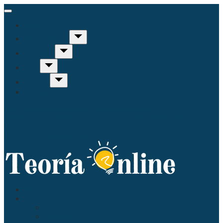
Inicio
Humanidades
Sociedad
Arte
Ciencia
Misceláneo
Educación
Filosofía
Historia
Linguística
Religión
Antropología
Comunicación
Derecho
Economía
Política
Psicología
Literatura
Música
Ecología
Enfermería
Evolución
Inicio
Humanidades
Educación
Filosofía