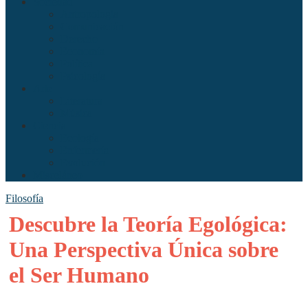
Sociedad
Antropología
Comunicación
Derecho
Economía
Política
Psicología
Arte
Literatura
Música
Ciencia
Ecología
Enfermería
Evolución
Misceláneo
Filosofía
Descubre la Teoría Egológica:
Una Perspectiva Única sobre
el Ser Humano