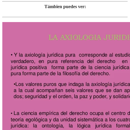
Támbien puedes ver: