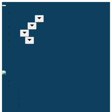
Inicio
Humanidades
Sociedad
Arte
Ciencia
Misceláneo
Educación
Filosofía
Historia
Linguística
Religión
Antropología
Comunicación
Derecho
Economía
Política
Psicología
Literatura
Música
Ecología
Enfermería
Evolución
Inicio
Humanidades
Educación
Filosofía
Historia
Linguística
Religión