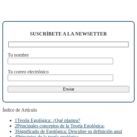
SUSCRÍBETE A LA NEWSETTER
Tu nombre
Tu correo electrónico
Índice de Artículo
1
Teoría Egológica: ¿Qué plantea?
2
Principales conceptos de la Teoría Egológica:
3
Significado de Egológica: Descubre su definición aquí
4
Principios de la teoría egológica