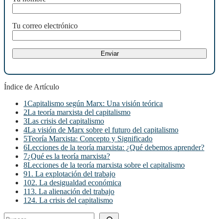
Tu correo electrónico
Índice de Artículo
1
Capitalismo según Marx: Una visión teórica
2
La teoría marxista del capitalismo
3
Las crisis del capitalismo
4
La visión de Marx sobre el futuro del capitalismo
5
Teoría Marxista: Concepto y Significado
6
Lecciones de la teoría marxista: ¿Qué debemos aprender?
7
¿Qué es la teoría marxista?
8
Lecciones de la teoría marxista sobre el capitalismo
9
1. La explotación del trabajo
10
2. La desigualdad económica
11
3. La alienación del trabajo
12
4. La crisis del capitalismo
Buscar