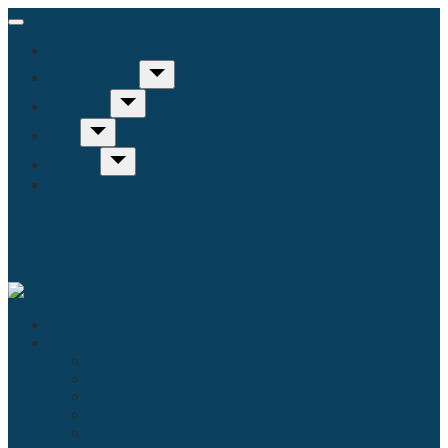
Inicio
Humanidades
Sociedad
Arte
Ciencia
Misceláneo
Educación
Filosofía
Historia
Linguística
Religión
Antropología
Comunicación
Derecho
Economía
Política
Psicología
Literatura
Música
Ecología
Enfermería
Evolución
Inicio
Humanidades
Educación
Filosofía
Historia
Linguística
Religión