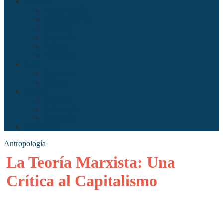
Sociedad
Antropología
Comunicación
Derecho
Economía
Política
Psicología
Arte
Literatura
Música
Ciencia
Ecología
Enfermería
Evolución
Misceláneo
Antropología
La Teoría Marxista: Una
Crítica al Capitalismo