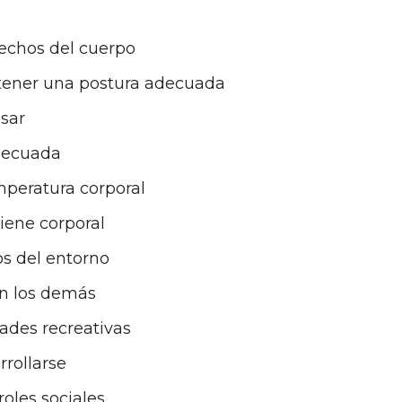
sechos del cuerpo
ener una postura adecuada
sar
adecuada
peratura corporal
iene corporal
os del entorno
n los demás
dades recreativas
rollarse
oles sociales