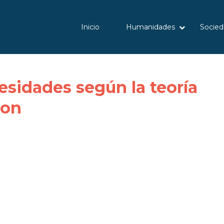
Inicio
Humanidades
Socied
esidades según la teoría
son