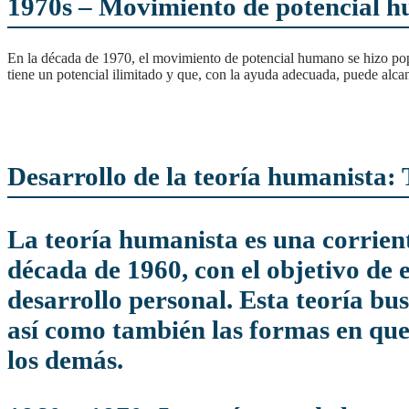
1970s –
Movimiento de potencial 
En la década de 1970, el movimiento de potencial humano se hizo popular y extendió las ideas de la teoría humanista a la cultura popular. Se popularizó la idea de que cada persona
tiene un potencial ilimitado y que, con la ayuda adecuada, puede alcan
Desarrollo de la teoría humanista: 
La teoría humanista es una corriente de pensamiento psicológico que se desarrolló en la
década de 1960, con el objetivo de 
desarrollo personal. Esta teoría b
así como también las formas en que
los demás.