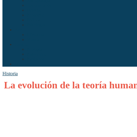
Antropología
Comunicación
Derecho
Economía
Política
Psicología
Arte
Literatura
Música
Ciencia
Ecología
Enfermería
Evolución
Misceláneo
Historia
La evolución de la teoría human