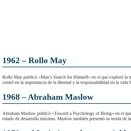
1962 –
Rollo May
Rollo May publicó «Man’s Search for Himself» en el que exploró la noción de la «existencia», la experiencia subjetiva de la vida individual que es única para cada persona. May se
centró en la importancia de la libertad y la responsabilidad en la vida
1968 –
Abraham Maslow
Abraham Maslow publicó «Toward a Psychology of Being» en el que profundizó en su teoría de la autorrealización y describió sus estudios sobre personas que habían alcanzado este
estado de desarrollo máximo. Maslow también presentó su teoría de la