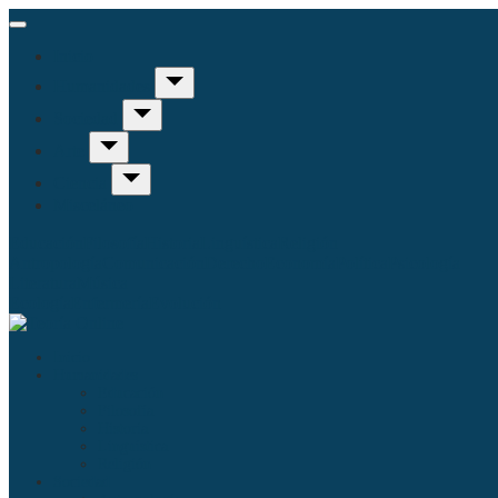
Inicio
Humanidades
Sociedad
Arte
Ciencia
Misceláneo
Educación
Filosofía
Historia
Linguística
Religión
Antropología
Comunicación
Derecho
Economía
Política
Psicología
Literatura
Música
Ecología
Enfermería
Evolución
Inicio
Humanidades
Educación
Filosofía
Historia
Linguística
Religión
Sociedad