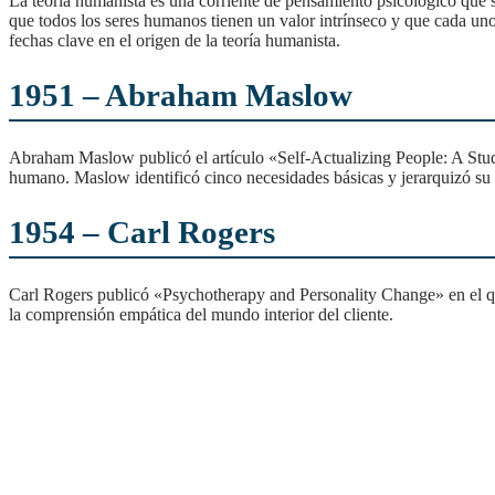
La teoría humanista es una corriente de pensamiento psicológico que se centra en el ser humano como individuo, sus necesidades, aspiraciones y potencialidades. Esta teoría sostiene
que todos los seres humanos tienen un valor intrínseco y que cada uno 
fechas clave en el origen de la teoría humanista.
1951 –
Abraham Maslow
Abraham Maslow publicó el artículo «Self-Actualizing People: A Study of Psychological Health» en el que describió la noción de autorrealización, el estado máximo de desarrollo
humano. Maslow identificó cinco necesidades básicas y jerarquizó su
1954 –
Carl Rogers
Carl Rogers publicó «Psychotherapy and Personality Change» en el que presentó la terapia centrada en el cliente, que pone el énfasis en la relación entre el terapeuta y el cliente y en
la comprensión empática del mundo interior del cliente.