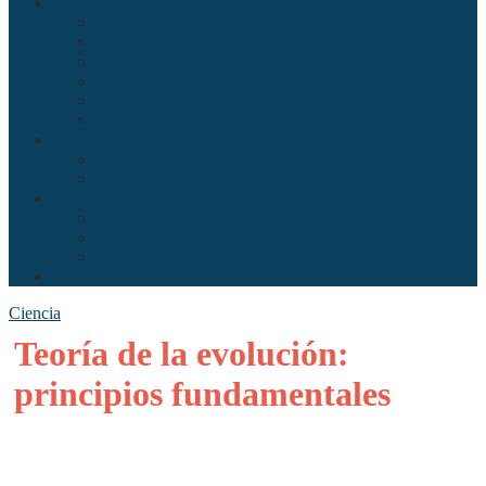
Sociedad
Antropología
Comunicación
Derecho
Economía
Política
Psicología
Arte
Literatura
Música
Ciencia
Ecología
Enfermería
Evolución
Misceláneo
Ciencia
Teoría de la evolución:
principios fundamentales