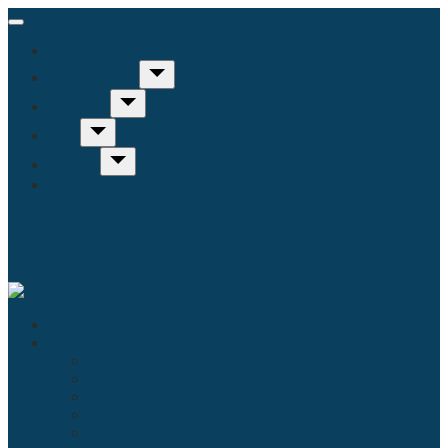
Inicio
Humanidades
Sociedad
Arte
Ciencia
Misceláneo
Educación
Filosofía
Historia
Linguística
Religión
Antropología
Comunicación
Derecho
Economía
Política
Psicología
Literatura
Música
Ecología
Enfermería
Evolución
Inicio
Humanidades
Educación
Filosofía
Historia
Linguística
Religión