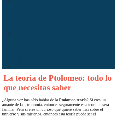
Sociedad
Antropología
Comunicación
Derecho
Economía
Política
Psicología
Arte
Literatura
Música
Ciencia
Ecología
Enfermería
Evolución
Misceláneo
La teoría de Ptolomeo: todo lo
que necesitas saber
¿Alguna vez has oído hablar de la
Ptolomeo teoría
? Si eres un
amante de la astronomía, entonces seguramente esta teoría te será
familiar. Pero si eres un curioso que quiere saber más sobre el
universo y sus misterios, entonces esta teoría puede ser el