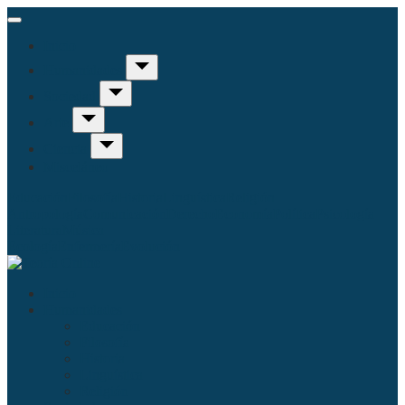
Inicio
Humanidades
Sociedad
Arte
Ciencia
Misceláneo
Educación
Filosofía
Historia
Linguística
Religión
Antropología
Comunicación
Derecho
Economía
Política
Psicología
Literatura
Música
Ecología
Enfermería
Evolución
Inicio
Humanidades
Educación
Filosofía
Historia
Linguística
Religión