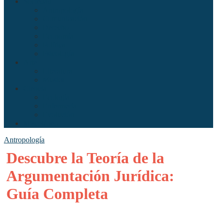
Sociedad
Antropología
Comunicación
Derecho
Economía
Política
Psicología
Arte
Literatura
Música
Ciencia
Ecología
Enfermería
Evolución
Misceláneo
Antropología
Descubre la Teoría de la
Argumentación Jurídica:
Guía Completa