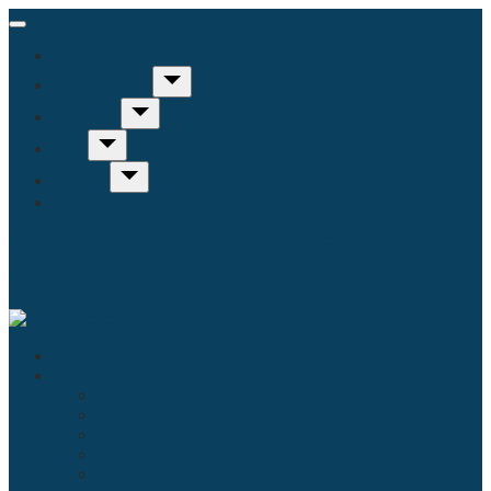
Inicio
Humanidades
Sociedad
Arte
Ciencia
Misceláneo
Educación
Filosofía
Historia
Linguística
Religión
Antropología
Comunicación
Derecho
Economía
Política
Psicología
Literatura
Música
Ecología
Enfermería
Evolución
Inicio
Humanidades
Educación
Filosofía
Historia
Linguística
Religión