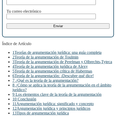
Tu correo electrónico
Índice de Artículo
1
Teorías de argumentación jurídica: una guía completa
2
Teoría de la argumentación de Toulmin
3
Teoría de la argumentación de Perelman y Olbrechts-Tyteca
4
Teoría de la argumentación jurídica de Alexy
5
Teoría de la argumentación crítica de Habermas
6
Teoría de la argumentación: ¡Descubre qué dice!
7
¿Qué es la teoría de la argumentación?
8
¿Cómo se aplica la teoría de la argumentación en el ámbito
jurídico?
9
Los elementos clave de la teoría de la argumentación
10
Conclusión
11
Argumentación jurídica: significado y concepto
12
Argumentación jurídica y principios jurídicos
13
Tipos de argumentación jurídica