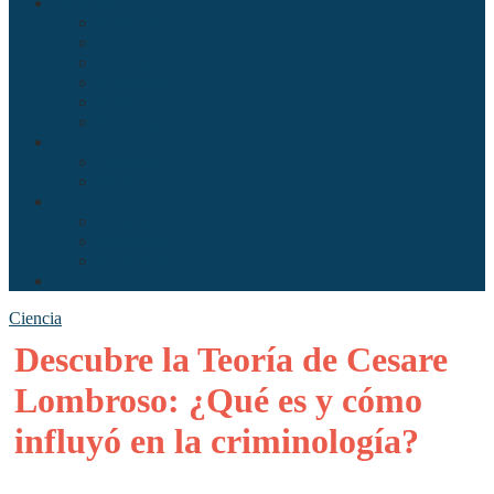
Sociedad
Antropología
Comunicación
Derecho
Economía
Política
Psicología
Arte
Literatura
Música
Ciencia
Ecología
Enfermería
Evolución
Misceláneo
Ciencia
Descubre la Teoría de Cesare
Lombroso: ¿Qué es y cómo
influyó en la criminología?