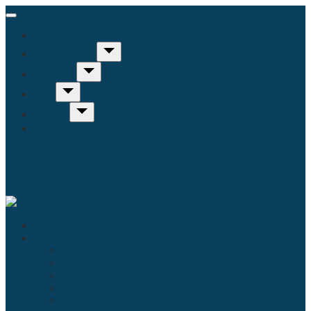
Inicio
Humanidades
Sociedad
Arte
Ciencia
Misceláneo
Educación
Filosofía
Historia
Linguística
Religión
Antropología
Comunicación
Derecho
Economía
Política
Psicología
Literatura
Música
Ecología
Enfermería
Evolución
Inicio
Humanidades
Educación
Filosofía
Historia
Linguística
Religión