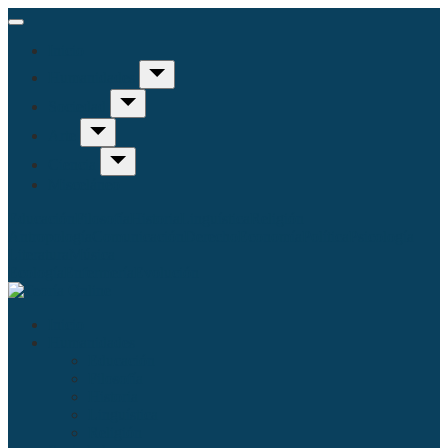
Inicio
Humanidades
Sociedad
Arte
Ciencia
Misceláneo
Educación
Filosofía
Historia
Linguística
Religión
Antropología
Comunicación
Derecho
Economía
Política
Psicología
Literatura
Música
Ecología
Enfermería
Evolución
Inicio
Humanidades
Educación
Filosofía
Historia
Linguística
Religión