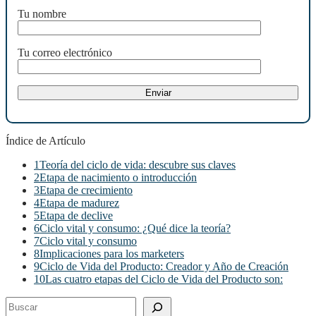
Tu nombre
Tu correo electrónico
Índice de Artículo
1
Teoría del ciclo de vida: descubre sus claves
2
Etapa de nacimiento o introducción
3
Etapa de crecimiento
4
Etapa de madurez
5
Etapa de declive
6
Ciclo vital y consumo: ¿Qué dice la teoría?
7
Ciclo vital y consumo
8
Implicaciones para los marketers
9
Ciclo de Vida del Producto: Creador y Año de Creación
10
Las cuatro etapas del Ciclo de Vida del Producto son:
Buscar