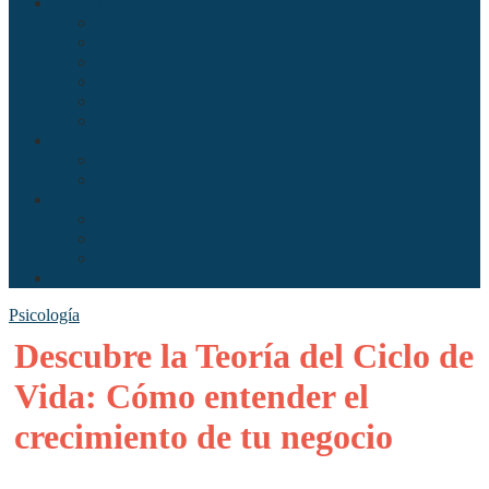
Sociedad
Antropología
Comunicación
Derecho
Economía
Política
Psicología
Arte
Literatura
Música
Ciencia
Ecología
Enfermería
Evolución
Misceláneo
Psicología
Descubre la Teoría del Ciclo de
Vida: Cómo entender el
crecimiento de tu negocio