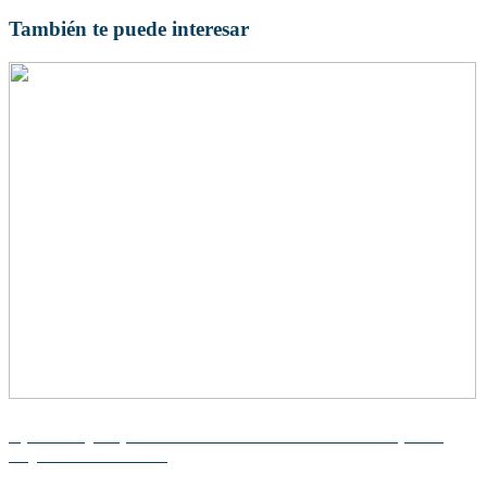
También te puede interesar
Aprendizaje experiencial: Descubre cómo esta teoría puede
mejorar tu formación