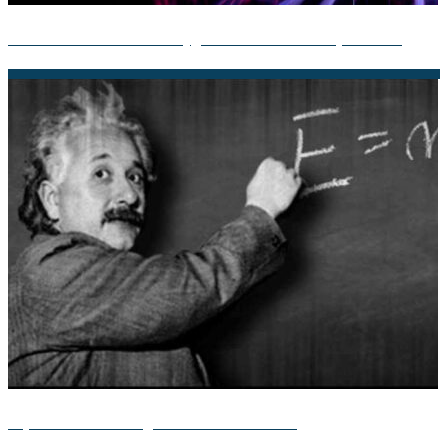
Teoría Ondulatoria de Huygens: Descubre su Importancia
Hipótesis vs Teoría: ¿Cuál es la diferencia?