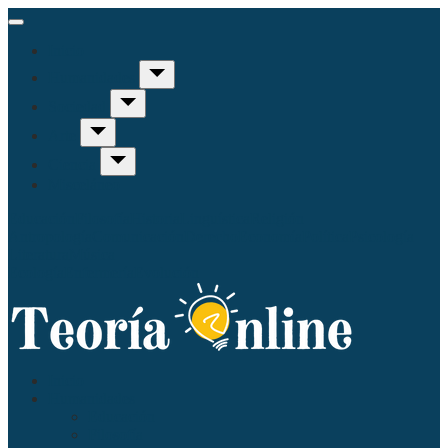
Inicio
Humanidades
Sociedad
Arte
Ciencia
Misceláneo
Educación
Filosofía
Historia
Linguística
Religión
Antropología
Comunicación
Derecho
Economía
Política
Psicología
Literatura
Música
Ecología
Enfermería
Evolución
Inicio
Humanidades
Educación
Filosofía