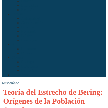
Historia
Linguística
Religión
Sociedad
Antropología
Comunicación
Derecho
Economía
Política
Psicología
Arte
Literatura
Música
Ciencia
Ecología
Enfermería
Evolución
Misceláneo
Misceláneo
Teoría del Estrecho de Bering:
Orígenes de la Población