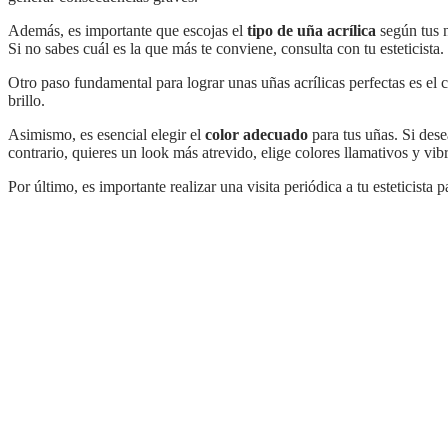
Además, es importante que escojas el
tipo de uña acrílica
según tus n
Si no sabes cuál es la que más te conviene, consulta con tu esteticista.
Otro paso fundamental para lograr unas uñas acrílicas perfectas es el cuidado diario. Es recomendable que apliques cremas hidratantes y aceites en las uñas para mantener su salud y
brillo.
Asimismo, es esencial elegir el
color adecuado
para tus uñas. Si dese
contrario, quieres un look más atrevido, elige colores llamativos y vi
Por último, es importante realizar una visita periódica a tu esteticist