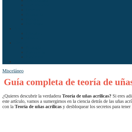
Antropología
Comunicación
Derecho
Economía
Política
Psicología
Arte
Literatura
Música
Ciencia
Ecología
Enfermería
Evolución
Misceláneo
Misceláneo
Guía completa de teoría de uñas 
¿Quieres descubrir la verdadera
Teoría de uñas acrílicas?
Si eres adi
este artículo, vamos a sumergirnos en la ciencia detrás de las uñas acr
con la
Teoría de uñas acrílicas
y desbloquear los secretos para tener