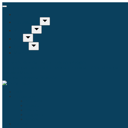
Inicio
Humanidades
Sociedad
Arte
Ciencia
Misceláneo
Educación
Filosofía
Historia
Linguística
Religión
Antropología
Comunicación
Derecho
Economía
Política
Psicología
Literatura
Música
Ecología
Enfermería
Evolución
Inicio
Humanidades
Educación
Filosofía
Historia
Linguística
Religión
Sociedad