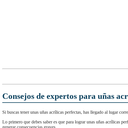
Consejos de expertos para uñas acrí
Si buscas tener unas uñas acrílicas perfectas, has llegado al lugar c
Lo primero que debes saber es que para lograr unas uñas acrílicas perfectas, es necesario acudir a un profesional. Si intentas hacerlo por tu cuenta, podrías dañar tus uñas naturales y
generar consecuencias graves.