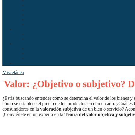
Antropología
Comunicación
Derecho
Economía
Política
Psicología
Arte
Literatura
Música
Ciencia
Ecología
Enfermería
Evolución
Misceláneo
Misceláneo
Valor: ¿Objetivo o subjetivo? D
¿Estás buscando entender cómo se determina el valor de los bienes y
cómo se establece el precio de los productos en el mercado. ¿Cuál es l
consumidores en la
valoración subjetiva
de un bien o servicio? Acom
¡Conviértete en un experto en la
Teoría del valor objetiva y subjeti