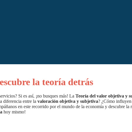
escubre la teoría detrás
 servicios? Si es así, ¡no busques más! La
Teoría del valor objetiva y s
a diferencia entre la
valoración objetiva y subjetiva
? ¿Cómo influyen l
páñanos en este recorrido por el mundo de la economía y descubre la r
va
hoy mismo!