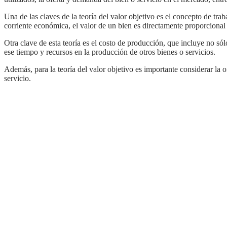
Una de las claves de la teoría del valor objetivo es el concepto de trabajo incorporado, que hace referencia al tiempo que se necesita para producir un bien o servicio. Según esta
corriente económica, el valor de un bien es directamente proporcional 
Otra clave de esta teoría es el costo de producción, que incluye no sólo los costos de material y de los recursos utilizados, sino también el costo de oportunidad de no haber invertido
ese tiempo y recursos en la producción de otros bienes o servicios.
Además, para la teoría del valor objetivo es importante considerar la oferta y la demanda del bien en el mercado, ya que esto afectará el precio final y el valor que se le da al bien o
servicio.