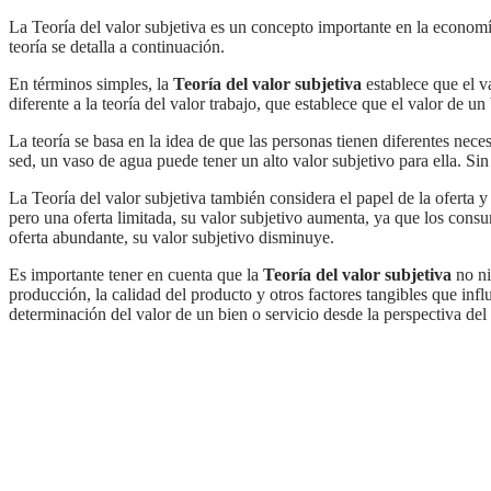
La Teoría del valor subjetiva es un concepto importante en la econom
teoría se detalla a continuación.
En términos simples, la
Teoría del valor subjetiva
establece que el v
diferente a la teoría del valor trabajo, que establece que el valor de 
La teoría se basa en la idea de que las personas tienen diferentes necesidades y preferencias, lo que influye en cómo valoran los bienes y servicios. Por ejemplo, si una persona tiene
sed, un vaso de agua puede tener un alto valor subjetivo para ella. Si
La Teoría del valor subjetiva también considera el papel de la oferta y la demanda en la determinación del valor de los bienes y servicios. Si un bien o servicio tiene una alta demanda
pero una oferta limitada, su valor subjetivo aumenta, ya que los consu
oferta abundante, su valor subjetivo disminuye.
Es importante tener en cuenta que la
Teoría del valor subjetiva
no ni
producción, la calidad del producto y otros factores tangibles que infl
determinación del valor de un bien o servicio desde la perspectiva de