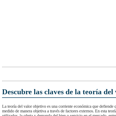
Descubre las claves de la teoría del
La teoría del valor objetivo es una corriente económica que defiende que el valor de los bienes y servicios no depende solamente de la subjetividad del consumidor, sino que puede ser
medido de manera objetiva a través de factores externos. En esta teorí
utilizados, la oferta y demanda del bien o servicio en el mercado, entre