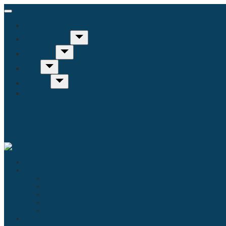
Inicio
Humanidades
Sociedad
Arte
Ciencia
Misceláneo
Educación
Filosofía
Historia
Linguística
Religión
Antropología
Comunicación
Derecho
Economía
Política
Psicología
Literatura
Música
Ecología
Enfermería
Evolución
Inicio
Humanidades
Educación
Filosofía
Historia
Linguística
Religión
Sociedad