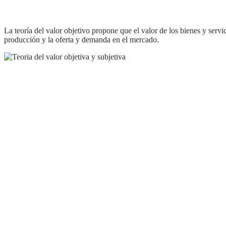
la teoría del valor objetivo propone que el valor de los bienes y servicios puede ser medido de manera objetiva a través de factores externos como el tiempo de trabajo, los costos de
producción y la oferta y demanda en el mercado.