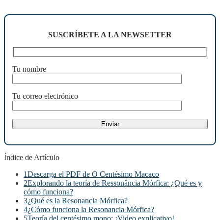
SUSCRÍBETE A LA NEWSETTER
Tu nombre
Tu correo electrónico
Índice de Artículo
1
Descarga el PDF de O Centésimo Macaco
2
Explorando la teoría de Ressonância Mórfica: ¿Qué es y
cómo funciona?
3
¿Qué es la Resonancia Mórfica?
4
¿Cómo funciona la Resonancia Mórfica?
5
Teoría del centésimo mono: ¡Video explicativo!