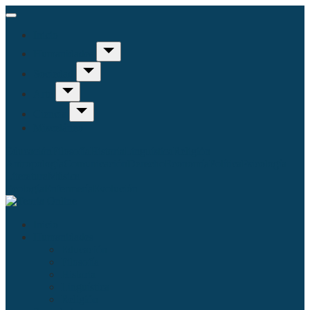
Inicio
Humanidades
Sociedad
Arte
Ciencia
Misceláneo
Educación
Filosofía
Historia
Linguística
Religión
Antropología
Comunicación
Derecho
Economía
Política
Psicología
Literatura
Música
Ecología
Enfermería
Evolución
Inicio
Humanidades
Educación
Filosofía
Historia
Linguística
Religión