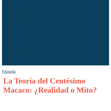
Sociedad
Antropología
Comunicación
Derecho
Economía
Política
Psicología
Arte
Literatura
Música
Ciencia
Ecología
Enfermería
Evolución
Misceláneo
Filosofía
La Teoría del Centésimo
Macaco: ¿Realidad o Mito?