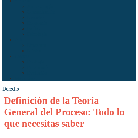
Sociedad
Antropología
Comunicación
Derecho
Economía
Política
Psicología
Arte
Literatura
Música
Ciencia
Ecología
Enfermería
Evolución
Misceláneo
Derecho
Definición de la Teoría
General del Proceso: Todo lo
que necesitas saber