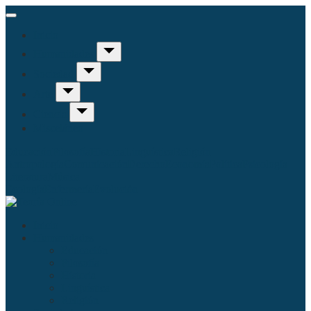
Inicio
Humanidades
Sociedad
Arte
Ciencia
Misceláneo
Educación
Filosofía
Historia
Linguística
Religión
Antropología
Comunicación
Derecho
Economía
Política
Psicología
Literatura
Música
Ecología
Enfermería
Evolución
Inicio
Humanidades
Educación
Filosofía
Historia
Linguística
Religión