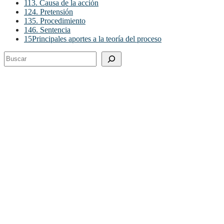
11
3. Causa de la acción
12
4. Pretensión
13
5. Procedimiento
14
6. Sentencia
15
Principales aportes a la teoría del proceso
Buscar