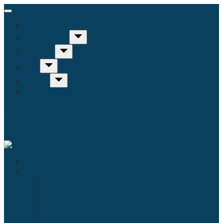
Inicio
Humanidades
Sociedad
Arte
Ciencia
Misceláneo
Educación
Filosofía
Historia
Linguística
Religión
Antropología
Comunicación
Derecho
Economía
Política
Psicología
Literatura
Música
Ecología
Enfermería
Evolución
Inicio
Humanidades
Educación
Filosofía
Historia
Linguística
Religión