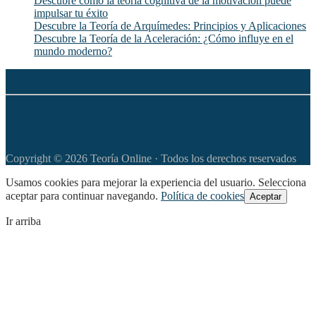
Descubre cómo la teoría cognitiva de la motivación puede
impulsar tu éxito
Descubre la Teoría de Arquímedes: Principios y Aplicaciones
Descubre la Teoría de la Aceleración: ¿Cómo influye en el
mundo moderno?
◆
Política de privacidad
◆
Política de Cookies
◆
Aviso legal
◆
Apoya este sitio web con tu donación
Copyright © 2026 Teoría Online · Todos los derechos reservados
Usamos cookies para mejorar la experiencia del usuario. Selecciona
aceptar para continuar navegando.
Política de cookies
Aceptar
Ir arriba