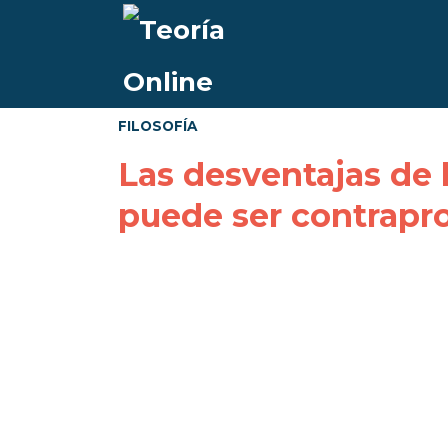
FILOSOFÍA
Las desventajas de l
puede ser contrapr