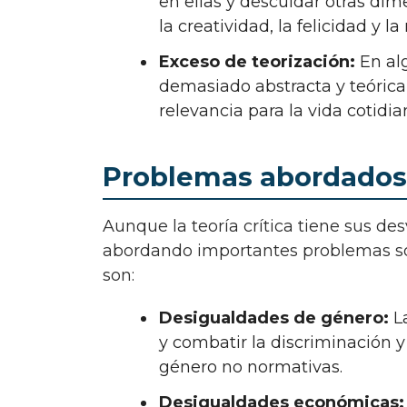
en ellas y descuidar otras d
la creatividad, la felicidad y la
Exceso de teorización:
En alg
demasiado abstracta y teórica, 
relevancia para la vida cotidia
Problemas abordados p
Aunque la teoría crítica tiene sus desventajas, también ha abordado y sigue
abordando importantes problemas soc
son:
Desigualdades de género:
La
y combatir la discriminación y
género no normativas.
Desigualdades económicas: