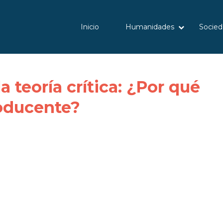
Inicio
Humanidades
Socied
a teoría crítica: ¿Por qué
oducente?