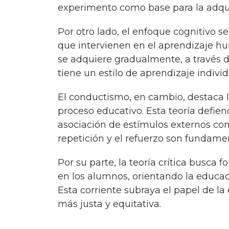
experimento como base para la adqu
Por otro lado, el enfoque cognitivo se centra en el estudio de los procesos mentales
que intervienen en el aprendizaje hu
se adquiere gradualmente, a través de
tiene un estilo de aprendizaje indivi
El conductismo, en cambio, destaca la importancia del estímulo-respuesta en el
proceso educativo. Esta teoría defien
asociación de estímulos externos con
repetición y el refuerzo son fundamen
Por su parte, la teoría crítica busca fomentar la reflexión crítica y la conciencia social
en los alumnos, orientando la educaci
Esta corriente subraya el papel de l
más justa y equitativa.