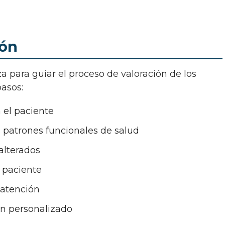
ión
pasos:
n el paciente
 patrones funcionales de salud
alterados
l paciente
 atención
ón personalizado