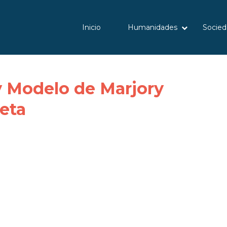
Inicio
Humanidades
Socied
y Modelo de Marjory
eta