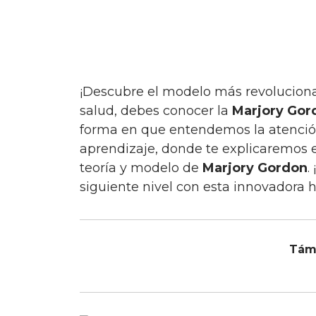
¡Descubre el modelo más revolucionario en la enfermería! Si eres un profesional de la
salud, debes conocer la
Marjory Gor
forma en que entendemos la atención
aprendizaje, donde te explicaremos e
teoría y modelo de
Marjory Gordon
.
siguiente nivel con esta innovadora 
Tám