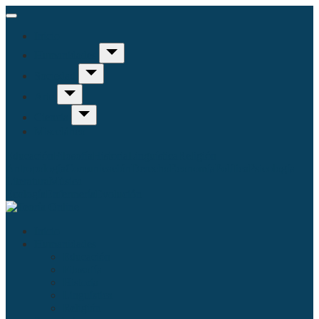
Inicio
Humanidades
Sociedad
Arte
Ciencia
Misceláneo
Educación
Filosofía
Historia
Linguística
Religión
Antropología
Comunicación
Derecho
Economía
Política
Psicología
Literatura
Música
Ecología
Enfermería
Evolución
Inicio
Humanidades
Educación
Filosofía
Historia
Linguística
Religión