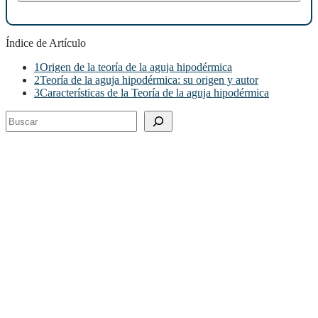
Índice de Artículo
1
Origen de la teoría de la aguja hipodérmica
2
Teoría de la aguja hipodérmica: su origen y autor
3
Características de la Teoría de la aguja hipodérmica
Buscar