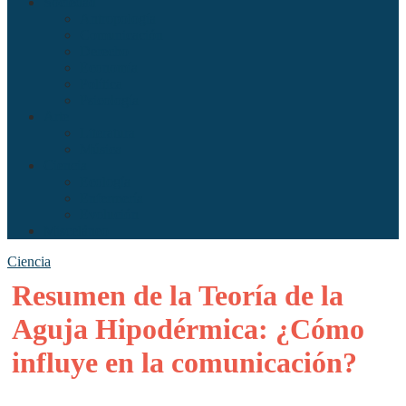
Sociedad
Antropología
Comunicación
Derecho
Economía
Política
Psicología
Arte
Literatura
Música
Ciencia
Ecología
Enfermería
Evolución
Misceláneo
Ciencia
Resumen de la Teoría de la
Aguja Hipodérmica: ¿Cómo
influye en la comunicación?