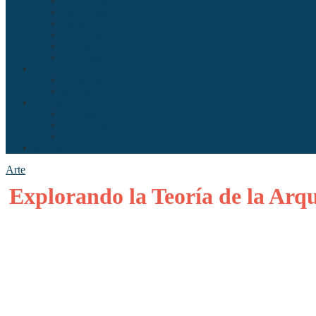
Antropología
Comunicación
Derecho
Economía
Política
Psicología
Arte
Literatura
Música
Ciencia
Ecología
Enfermería
Evolución
Misceláneo
Arte
Explorando la Teoría de la Arq