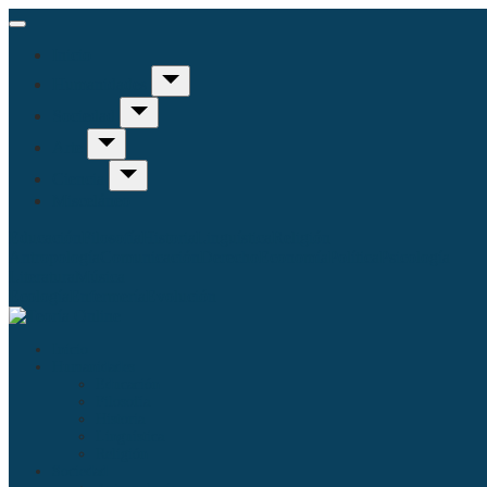
Inicio
Humanidades
Sociedad
Arte
Ciencia
Misceláneo
Educación
Filosofía
Historia
Linguística
Religión
Antropología
Comunicación
Derecho
Economía
Política
Psicología
Literatura
Música
Ecología
Enfermería
Evolución
Inicio
Humanidades
Educación
Filosofía
Historia
Linguística
Religión
Sociedad