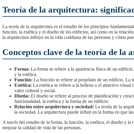
Teoría de la arquitectura: significa
La teoría de la arquitectura es el estudio de los principios fundamentales que rigen la construcción de edificios y estructuras. Esta disciplina se enfoca en el análisis de la forma, la
función, la estética y el diseño de los edificios, así como en la relaci
la arquitectura influye en la vida cotidiana de las personas y cómo pue
Conceptos clave de la teoría de la 
Forma:
La forma se refiere a la apariencia física de un edificio
y la estética.
Función:
La función se refiere al propósito de un edificio. La 
Estética:
La estética se refiere a la belleza o el atractivo visual
valor cultural y social.
Diseño:
El diseño se refiere al proceso de planificación y creaci
funcionalidad, la estética y la forma de un edificio.
Relación entre arquitectura y sociedad:
La teoría de la arqui
la sociedad. La arquitectura puede influir en la forma en que las
A través del estudio de la forma, la función, la estética, el diseño y la relación entre la arquitectura y la sociedad, se busca entender cómo la arquitectura puede ser utilizada para
mejorar la calidad de vida de las personas.