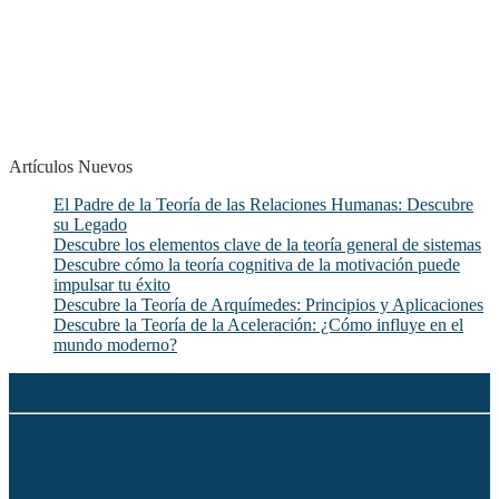
Artículos Nuevos
El Padre de la Teoría de las Relaciones Humanas: Descubre
su Legado
Descubre los elementos clave de la teoría general de sistemas
Descubre cómo la teoría cognitiva de la motivación puede
impulsar tu éxito
Descubre la Teoría de Arquímedes: Principios y Aplicaciones
Descubre la Teoría de la Aceleración: ¿Cómo influye en el
mundo moderno?
◆
Política de privacidad
◆
Política de Cookies
◆
Aviso legal
◆
Apoya este sitio web con tu donación