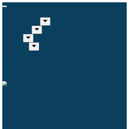
Inicio
Humanidades
Sociedad
Arte
Ciencia
Misceláneo
Educación
Filosofía
Historia
Linguística
Religión
Antropología
Comunicación
Derecho
Economía
Política
Psicología
Literatura
Música
Ecología
Enfermería
Evolución
Inicio
Humanidades
Educación
Filosofía
Historia
Linguística
Religión