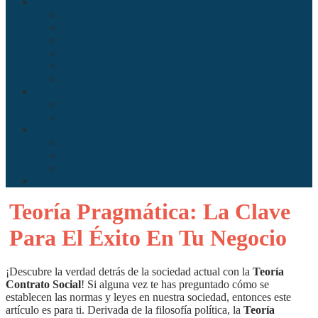
Sociedad
Antropología
Comunicación
Derecho
Economía
Política
Psicología
Arte
Literatura
Música
Ciencia
Ecología
Enfermería
Evolución
Misceláneo
Teoría Pragmática: La Clave
Para El Éxito En Tu Negocio
¡Descubre la verdad detrás de la sociedad actual con la
Teoría
Contrato Social
! Si alguna vez te has preguntado cómo se
establecen las normas y leyes en nuestra sociedad, entonces este
artículo es para ti. Derivada de la filosofía política, la
Teoría