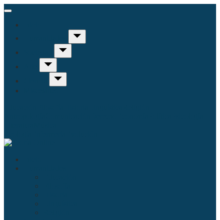
Inicio
Humanidades
Sociedad
Arte
Ciencia
Misceláneo
Educación
Filosofía
Historia
Linguística
Religión
Antropología
Comunicación
Derecho
Economía
Política
Psicología
Literatura
Música
Ecología
Enfermería
Evolución
Inicio
Humanidades
Educación
Filosofía
Historia
Linguística
Religión