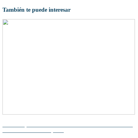
También te puede interesar
Descubre quién ideó la teoría de la evolución: la historia detrás
de la evolución de las especies