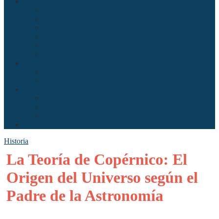
Sociedad
Antropología
Comunicación
Derecho
Economía
Política
Psicología
Arte
Literatura
Música
Ciencia
Ecología
Enfermería
Evolución
Misceláneo
Historia
La Teoría de Copérnico: El
Origen del Universo según el
Padre de la Astronomía