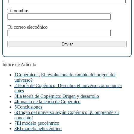
Tu nombre
Tu correo electrónico
Índice de Artículo
1
Copérnico: ¿El revolucionario cambio del origen del
universo?
2
Teoría de Copérnico: Descubra el universo como nunca
antes
3
La teoría de Copérnico: Origen y desarrollo
4
Impacto de la teoría de Copérnico
5
Conclusiones
6
Origen del universo según Copérnico: ¡Comprende su
concepto!
7
El modelo geocéntrico
8
El modelo heliocéntrico