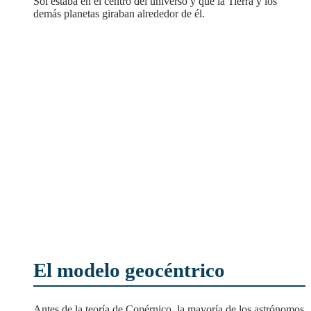
Sol estaba en el centro del universo y que la Tierra y los
demás planetas giraban alrededor de él.
El modelo geocéntrico
Antes de la teoría de Copérnico, la mayoría de los astrónomos