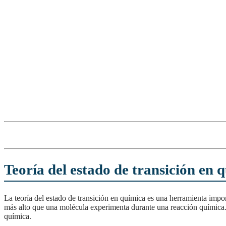
Teoría del estado de transición en q
La teoría del estado de transición en química es una herramienta importante para entender los procesos químicos que ocurren en la naturaleza. Esta teoría se refiere al estado de energía
más alto que una molécula experimenta durante una reacción química. En
química.