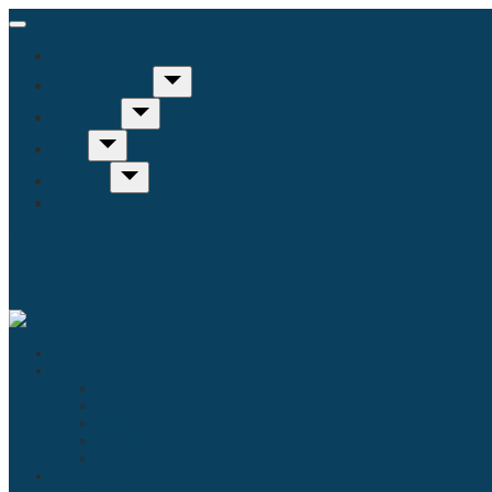
Inicio
Humanidades
Sociedad
Arte
Ciencia
Misceláneo
Educación
Filosofía
Historia
Linguística
Religión
Antropología
Comunicación
Derecho
Economía
Política
Psicología
Literatura
Música
Ecología
Enfermería
Evolución
Inicio
Humanidades
Educación
Filosofía
Historia
Linguística
Religión
Sociedad