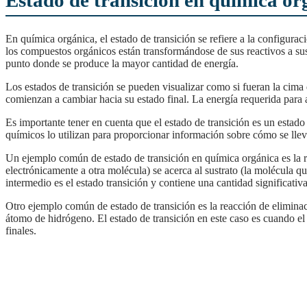
Estado de transición en química or
En química orgánica, el estado de transición se refiere a la configuración o estructura intermedia que se produce durante una reacción química. En otras palabras, es el estado en el que
los compuestos orgánicos están transformándose de sus reactivos a sus
punto donde se produce la mayor cantidad de energía.
Los estados de transición se pueden visualizar como si fueran la cima de una montaña en el proceso de la reacción, donde las moléculas están en el punto de inflexión y luego
comienzan a cambiar hacia su estado final. La energía requerida para a
Es importante tener en cuenta que el estado de transición es un estado hipotético, lo que significa que no es una estructura real que se pueda aislar y estudiar. En lugar de ello, los
químicos lo utilizan para proporcionar información sobre cómo se llev
Un ejemplo común de estado de transición en química orgánica es la reacción de sustitución nucleofílica. Durante la reacción, el nucleófilo (la molécula que busca unirse
electrónicamente a otra molécula) se acerca al sustrato (la molécula q
intermedio es el estado transición y contiene una cantidad significativ
Otro ejemplo común de estado de transición es la reacción de eliminación. Durante esta reacción, un ácido fuerte se agrega a una base relativamente débil para producir un ácido y un
átomo de hidrógeno. El estado de transición en este caso es cuando el
finales.