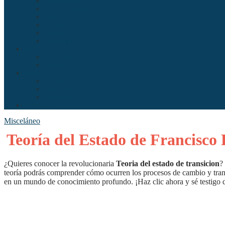
Antropología
Comunicación
Derecho
Economía
Política
Psicología
Arte
Literatura
Música
Ciencia
Ecología
Enfermería
Evolución
Misceláneo
Misceláneo
Teoría del Estado de Francisco
¿Quieres conocer la revolucionaria
Teoria del estado de transicion
?
teoría podrás comprender cómo ocurren los procesos de cambio y trans
en un mundo de conocimiento profundo. ¡Haz clic ahora y sé testigo de