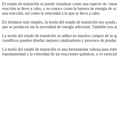
El estado de transición se puede visualizar como una especie de «montaña» en el paisaje energético de una reacción química. Esta montaña representa la energía necesaria para que la
reacción se lleve a cabo, y se conoce como la barrera de energía de act
una reacción, así como la velocidad a la que se lleva a cabo.
En términos más simples, la teoría del estado de transición nos ayuda a entender cómo ocurren las reacciones químicas. Nos permite predecir qué reacciones son espontáneas, es decir,
que se producen sin la necesidad de energía adicional. También nos a
La teoría del estado de transición se utiliza en muchos campos de la química, desde la síntesis de productos químicos hasta la síntesis de nuevos materiales. Con esta teoría, los
científicos pueden diseñar mejores catalizadores y procesos de produc
la teoría del estado de transición es una herramienta valiosa para entender los procesos químicos que ocurren en la naturaleza y en los laboratorios. Nos permite predecir la
espontaneidad y la velocidad de las reacciones químicas, y es esencia