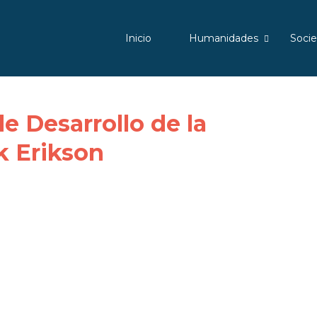
Inicio
Humanidades
Soci
e Desarrollo de la
k Erikson