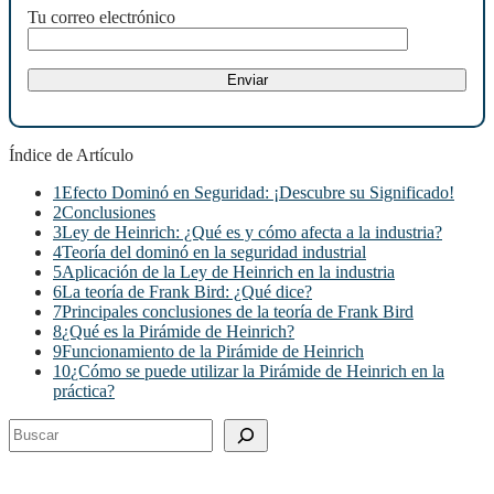
Tu correo electrónico
Índice de Artículo
1
Efecto Dominó en Seguridad: ¡Descubre su Significado!
2
Conclusiones
3
Ley de Heinrich: ¿Qué es y cómo afecta a la industria?
4
Teoría del dominó en la seguridad industrial
5
Aplicación de la Ley de Heinrich en la industria
6
La teoría de Frank Bird: ¿Qué dice?
7
Principales conclusiones de la teoría de Frank Bird
8
¿Qué es la Pirámide de Heinrich?
9
Funcionamiento de la Pirámide de Heinrich
10
¿Cómo se puede utilizar la Pirámide de Heinrich en la
práctica?
Buscar