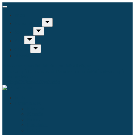
Inicio
Humanidades
Sociedad
Arte
Ciencia
Misceláneo
Educación
Filosofía
Historia
Linguística
Religión
Antropología
Comunicación
Derecho
Economía
Política
Psicología
Literatura
Música
Ecología
Enfermería
Evolución
Inicio
Humanidades
Educación
Filosofía
Historia
Linguística
Religión