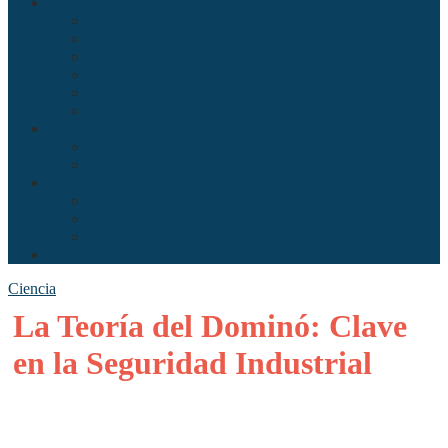
Sociedad
Antropología
Comunicación
Derecho
Economía
Política
Psicología
Arte
Literatura
Música
Ciencia
Ecología
Enfermería
Evolución
Misceláneo
Ciencia
La Teoría del Dominó: Clave
en la Seguridad Industrial