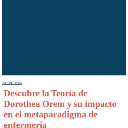
Sociedad
Antropología
Comunicación
Derecho
Economía
Política
Psicología
Arte
Literatura
Música
Ciencia
Ecología
Enfermería
Evolución
Misceláneo
Enfermería
Descubre la Teoría de
Dorothea Orem y su impacto
en el metaparadigma de
enfermería