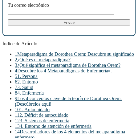
Tu correo electrónico
Índice de Artículo
1
Metaparadigma de Dorothea Orem: Descubre su significado
2
¿Qué es el metaparadigma?
3
¿Qué significa el metaparadigma de Dorothea Orem?
4
Descubre los 4 Metaparadigmas de Enfermería».
5
1. Persona
6
2. Entorno
7
3. Salud
8
4. Enfermería
9
Los 4 conceptos clave de la teoría de Dorothea Orem:
¡Descúbrelos aquí!
10
1. Autocuidado
11
2. Déficit de autocuidado
12
3. Sistemas de enfermería
13
4. Entorno de atención de enfermería
14
Desarrolladores de los 4 elementos del metaparadigma
enfermero