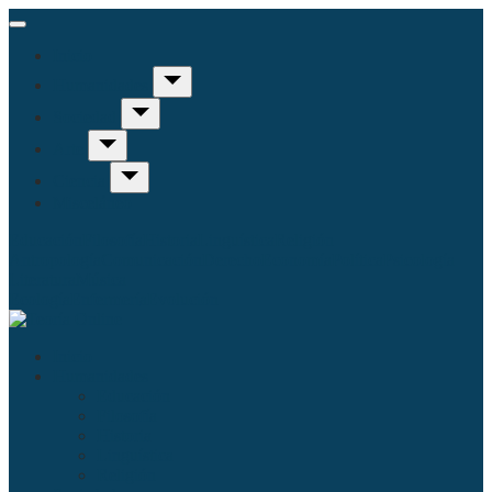
Inicio
Humanidades
Sociedad
Arte
Ciencia
Misceláneo
Educación
Filosofía
Historia
Linguística
Religión
Antropología
Comunicación
Derecho
Economía
Política
Psicología
Literatura
Música
Ecología
Enfermería
Evolución
Inicio
Humanidades
Educación
Filosofía
Historia
Linguística
Religión