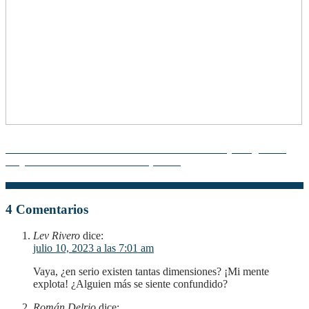
La Teoría de la Administración Científica de Taylor: ¿Cómo
Mejorar la Eficiencia en tu Empresa?
4 Comentarios
Lev Rivero
dice:
julio 10, 2023 a las 7:01 am
Vaya, ¿en serio existen tantas dimensiones? ¡Mi mente
explota! ¿Alguien más se siente confundido?
Román Delrio
dice: