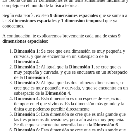
La Teoría de las 11 Dimensiones es un tema sumamente fascinante y
complejo en el mundo de la física teórica.
Según esta teoría, existen
9 dimensiones espaciales
que se suman a
las
3 dimensiones espaciales
y
1 dimensión temporal
que ya
conocemos.
A continuación, te explicaremos brevemente cada una de estas
9
dimensiones espaciales
:
Dimensión 1
: Se cree que esta dimensión es muy pequeña y
curvada, y que se encuentra en un subespacio de la
Dimensión 4
.
Dimensión 2
: Al igual que la
Dimensión 1
, se cree que es
muy pequeña y curvada, y que se encuentra en un subespacio
de la
Dimensión 4
.
Dimensión 3
: Al igual que las dos primeras dimensiones, se
cree que es muy pequeña y curvada, y que se encuentra en un
subespacio de la
Dimensión 4
.
Dimensión 4
: Esta dimensión es una especie de «espacio-
tiempo» en el que vivimos. Es la dimensión más grande y la
única que podemos percibir directamente.
Dimensión 5
: Esta dimensión se cree que es más grande que
las tres primeras dimensiones, pero aún así es muy pequeña.
Se dice que se encuentra «enrollada» en la
Dimensión 6
.
Dimensión 6
: Esta dimensión se cree que es más grande que