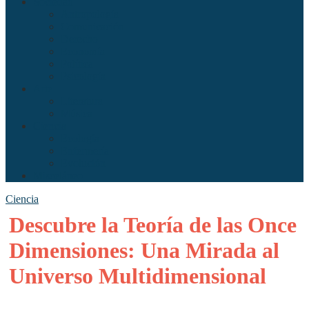
Sociedad
Antropología
Comunicación
Derecho
Economía
Política
Psicología
Arte
Literatura
Música
Ciencia
Ecología
Enfermería
Evolución
Misceláneo
Ciencia
Descubre la Teoría de las Once
Dimensiones: Una Mirada al
Universo Multidimensional