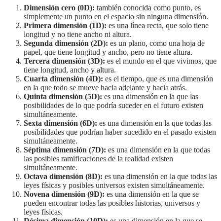
Dimensión cero (0D):
también conocida como punto, es
simplemente un punto en el espacio sin ninguna dimensión.
Primera dimensión (1D):
es una línea recta, que solo tiene
longitud y no tiene ancho ni altura.
Segunda dimensión (2D):
es un plano, como una hoja de
papel, que tiene longitud y ancho, pero no tiene altura.
Tercera dimensión (3D):
es el mundo en el que vivimos, que
tiene longitud, ancho y altura.
Cuarta dimensión (4D):
es el tiempo, que es una dimensión
en la que todo se mueve hacia adelante y hacia atrás.
Quinta dimensión (5D):
es una dimensión en la que las
posibilidades de lo que podría suceder en el futuro existen
simultáneamente.
Sexta dimensión (6D):
es una dimensión en la que todas las
posibilidades que podrían haber sucedido en el pasado existen
simultáneamente.
Séptima dimensión (7D):
es una dimensión en la que todas
las posibles ramificaciones de la realidad existen
simultáneamente.
Octava dimensión (8D):
es una dimensión en la que todas las
leyes físicas y posibles universos existen simultáneamente.
Novena dimensión (9D):
es una dimensión en la que se
pueden encontrar todas las posibles historias, universos y
leyes físicas.
Décima dimensión (10D):
es una dimensión en la que se