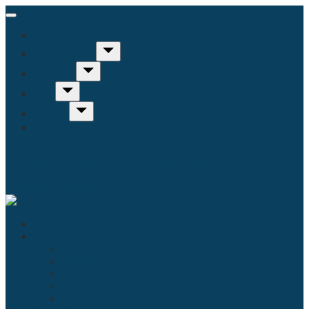
Inicio
Humanidades
Sociedad
Arte
Ciencia
Misceláneo
Educación
Filosofía
Historia
Linguística
Religión
Antropología
Comunicación
Derecho
Economía
Política
Psicología
Literatura
Música
Ecología
Enfermería
Evolución
Inicio
Humanidades
Educación
Filosofía
Historia
Linguística
Religión