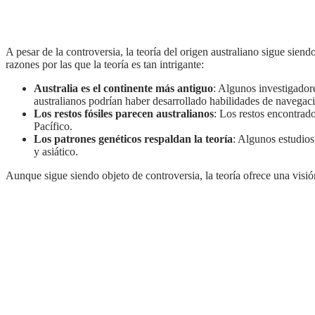
A pesar de la controversia, la teoría del origen australiano sigue siendo una de las explicaciones más fascinantes sobre el poblamiento de América. Aquí hay algunas de las principales
razones por las que la teoría es tan intrigante:
Australia es el continente más antiguo
: Algunos investigador
australianos podrían haber desarrollado habilidades de navegaci
Los restos fósiles parecen australianos
: Los restos encontrado
Pacífico.
Los patrones genéticos respaldan la teoría
: Algunos estudio
y asiático.
Aunque sigue siendo objeto de controversia, la teoría ofrece una visi