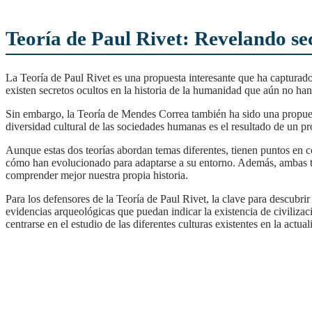
Teoría de Paul Rivet: Revelando sec
La Teoría de Paul Rivet es una propuesta interesante que ha capturado la atención de muchos estudiosos y curiosos de la arqueología y la antropología. Esta teoría defiende que
existen secretos ocultos en la historia de la humanidad que aún no ha
Sin embargo, la Teoría de Mendes Correa también ha sido una propuesta que ha tenido gran impacto en el ámbito de la antropología y la arqueología. Esta teoría propone que la
diversidad cultural de las sociedades humanas es el resultado de un pr
Aunque estas dos teorías abordan temas diferentes, tienen puntos en común. Ambas tratan de explicar cómo se han desarrollado las sociedades humanas a lo largo de la historia y
cómo han evolucionado para adaptarse a su entorno. Además, ambas te
comprender mejor nuestra propia historia.
Para los defensores de la Teoría de Paul Rivet, la clave para descubrir los secretos ocultos de la historia de la humanidad está en la exploración de lugares remotos y en la búsqueda de
evidencias arqueológicas que puedan indicar la existencia de civiliza
centrarse en el estudio de las diferentes culturas existentes en la actu