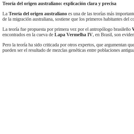
Teoría del origen australiano: explicación clara y precisa
La
Teoría del origen australiano
es una de las teorías más important
de la migración australiana, sostiene que los primeros habitantes del c
La teoría fue propuesta por primera vez por el antropólogo brasileño
encontrados en la cueva de
Lapa Vermelha IV
, en Brasil, son evid
Pero la teoría ha sido criticada por otros expertos, que argumentan que no hay suficiente evidencia para apoyarla. Algunos sugieren que los restos encontrados en Lapa Vermelha IV
pueden ser el resultado de mezclas genéticas entre poblaciones antigu