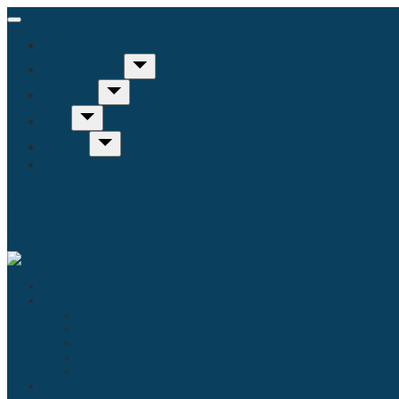
Inicio
Humanidades
Sociedad
Arte
Ciencia
Misceláneo
Educación
Filosofía
Historia
Linguística
Religión
Antropología
Comunicación
Derecho
Economía
Política
Psicología
Literatura
Música
Ecología
Enfermería
Evolución
Inicio
Humanidades
Educación
Filosofía
Historia
Linguística
Religión
Sociedad