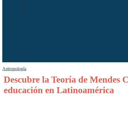
Antropología
Comunicación
Derecho
Economía
Política
Psicología
Arte
Literatura
Música
Ciencia
Ecología
Enfermería
Evolución
Misceláneo
Antropología
Descubre la Teoría de Mendes C
educación en Latinoamérica