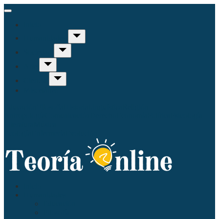
Inicio
Humanidades
Sociedad
Arte
Ciencia
Misceláneo
Educación
Filosofía
Historia
Linguística
Religión
Antropología
Comunicación
Derecho
Economía
Política
Psicología
Literatura
Música
Ecología
Enfermería
Evolución
Inicio
Humanidades
Educación
Filosofía