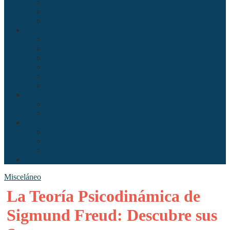
Historia
Linguística
Religión
Sociedad
Antropología
Comunicación
Derecho
Economía
Política
Psicología
Arte
Literatura
Música
Ciencia
Ecología
Enfermería
Evolución
Misceláneo
Misceláneo
La Teoría Psicodinámica de
Sigmund Freud: Descubre sus