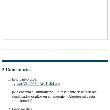
Descubre cómo el positivismo, la hermenéutica y la teoría crítica
influyen en la sociedad actual
2 Comentarios
Eric Calvo
dice:
agosto 30, 2023 a las 11:04 am
¡Me encanta el simbolismo! Es fascinante descubrir los
significados ocultos en el lenguaje. ¿Alguien más está
emocionado?
Fabrizio
dice: