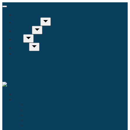
Inicio
Humanidades
Sociedad
Arte
Ciencia
Misceláneo
Educación
Filosofía
Historia
Linguística
Religión
Antropología
Comunicación
Derecho
Economía
Política
Psicología
Literatura
Música
Ecología
Enfermería
Evolución
Inicio
Humanidades
Educación
Filosofía
Historia
Linguística
Religión