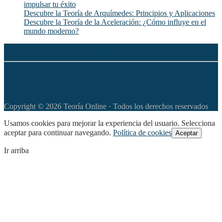
impulsar tu éxito
Descubre la Teoría de Arquímedes: Principios y Aplicaciones
Descubre la Teoría de la Aceleración: ¿Cómo influye en el
mundo moderno?
◆
Política de privacidad
◆
Política de Cookies
◆
Aviso legal
◆
Apoya este sitio web con tu donación
Copyright © 2026 Teoría Online · Todos los derechos reservados
Usamos cookies para mejorar la experiencia del usuario. Selecciona
aceptar para continuar navegando.
Política de cookies
Aceptar
Ir arriba