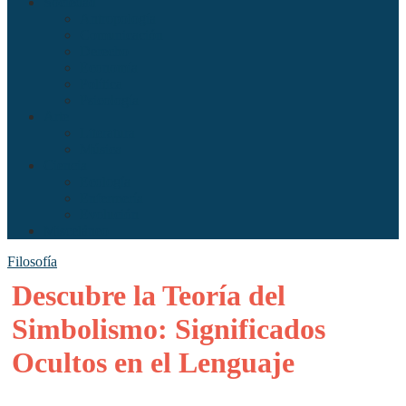
Sociedad
Antropología
Comunicación
Derecho
Economía
Política
Psicología
Arte
Literatura
Música
Ciencia
Ecología
Enfermería
Evolución
Misceláneo
Filosofía
Descubre la Teoría del
Simbolismo: Significados
Ocultos en el Lenguaje