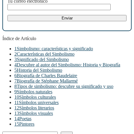
Tu correo electrónico
Índice de Artículo
1
Simbolismo: características y significado
2
Características del Simbolismo
3
Significado del Simbolismo
4
Descubre al autor del Simbolismo: Historia y Biografía
5
Historia del Simbolismo
6
Biografía de Charles Baudelaire
7
Biografía de Stéphane Mallarmé
8
Tipos de simbolismo: descubre su significado y uso
9
Símbolos naturales
10
Símbolos culturales
11
Símbolos universales
12
Símbolos literarios
13
Símbolos visuales
14
Poetas
15
Pintores
Buscar