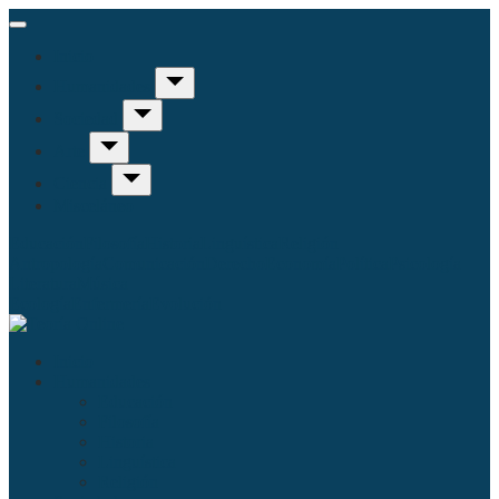
Inicio
Humanidades
Sociedad
Arte
Ciencia
Misceláneo
Educación
Filosofía
Historia
Linguística
Religión
Antropología
Comunicación
Derecho
Economía
Política
Psicología
Literatura
Música
Ecología
Enfermería
Evolución
Inicio
Humanidades
Educación
Filosofía
Historia
Linguística
Religión