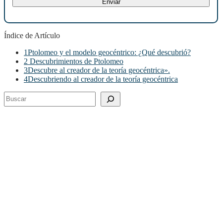
Índice de Artículo
1
Ptolomeo y el modelo geocéntrico: ¿Qué descubrió?
2
Descubrimientos de Ptolomeo
3
Descubre al creador de la teoría geocéntrica».
4
Descubriendo al creador de la teoría geocéntrica
Buscar