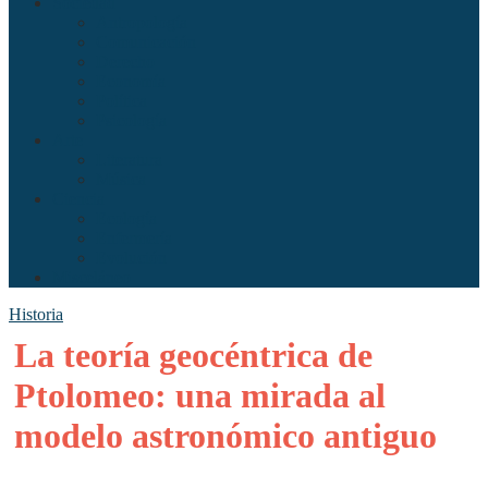
Sociedad
Antropología
Comunicación
Derecho
Economía
Política
Psicología
Arte
Literatura
Música
Ciencia
Ecología
Enfermería
Evolución
Misceláneo
Historia
La teoría geocéntrica de
Ptolomeo: una mirada al
modelo astronómico antiguo