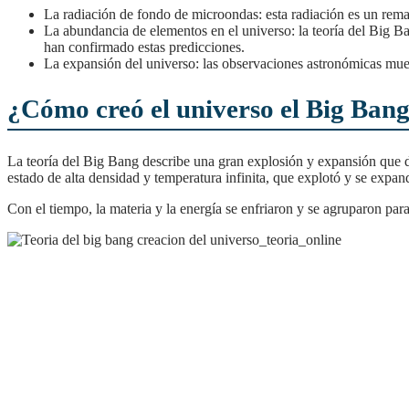
La radiación de fondo de microondas: esta radiación es un rema
La abundancia de elementos en el universo: la teoría del Big Ba
han confirmado estas predicciones.
La expansión del universo: las observaciones astronómicas muest
¿Cómo creó el universo el Big Ban
La teoría del Big Bang describe una gran explosión y expansión que dio lugar a la creación del universo. Según esta teoría, el universo se originó a partir de una singularidad, un
estado de alta densidad y temperatura infinita, que explotó y se expa
Con el tiempo, la materia y la energía se enfriaron y se agruparon par