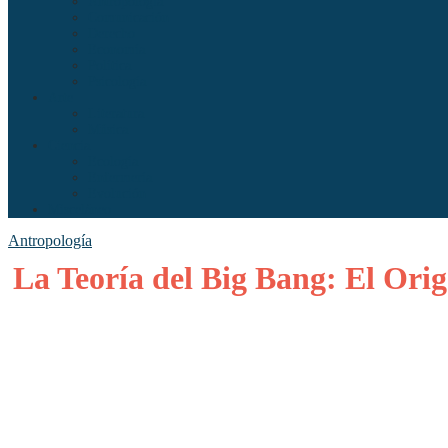
Antropología
Comunicación
Derecho
Economía
Política
Psicología
Arte
Literatura
Música
Ciencia
Ecología
Enfermería
Evolución
Misceláneo
Antropología
La Teoría del Big Bang: El Ori