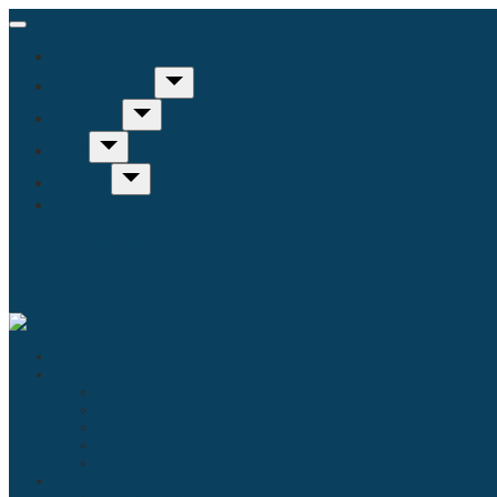
Inicio
Humanidades
Sociedad
Arte
Ciencia
Misceláneo
Educación
Filosofía
Historia
Linguística
Religión
Antropología
Comunicación
Derecho
Economía
Política
Psicología
Literatura
Música
Ecología
Enfermería
Evolución
Inicio
Humanidades
Educación
Filosofía
Historia
Linguística
Religión
Sociedad