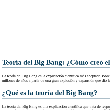
Teoría del Big Bang: ¿Cómo creó el
La teoría del Big Bang es la explicación científica más aceptada sobre el origen y la creación del universo. Según esta teoría, el universo se originó hace aproximadamente 13.800
millones de años a partir de una gran explosión y expansión que dio l
¿Qué es la teoría del Big Bang?
La teoría del Big Bang es una explicación científica que trata de responder a la pregunta fundamental acerca del origen y la creación del universo. Según esta teoría, el universo