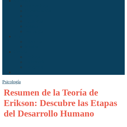
Sociedad
Antropología
Comunicación
Derecho
Economía
Política
Psicología
Arte
Literatura
Música
Ciencia
Ecología
Enfermería
Evolución
Misceláneo
Psicología
Resumen de la Teoría de
Erikson: Descubre las Etapas
del Desarrollo Humano