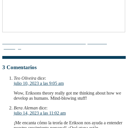
La teoría de Melanie Klein: Descubre su impacto en la
psicología
3 Comentarios
Teo Oliveira
dice:
julio 10, 2023 a las 9:05 am
Wow, Eriksons theory really got me thinking about how we
develop as humans. Mind-blowing stuff!
Bera Aleman
dice:
julio 14, 2023 a las 11:02 am
¡Me encanta cómo la teoría de Erikson nos ayuda a entender
nuestro crecimiento personal! ¿Qué etapa están