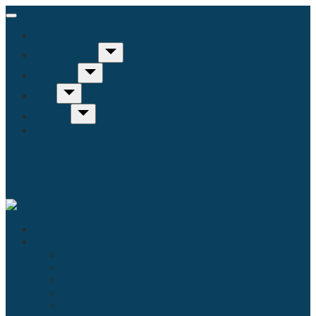
Inicio
Humanidades
Sociedad
Arte
Ciencia
Misceláneo
Educación
Filosofía
Historia
Linguística
Religión
Antropología
Comunicación
Derecho
Economía
Política
Psicología
Literatura
Música
Ecología
Enfermería
Evolución
Inicio
Humanidades
Educación
Filosofía
Historia
Linguística
Religión